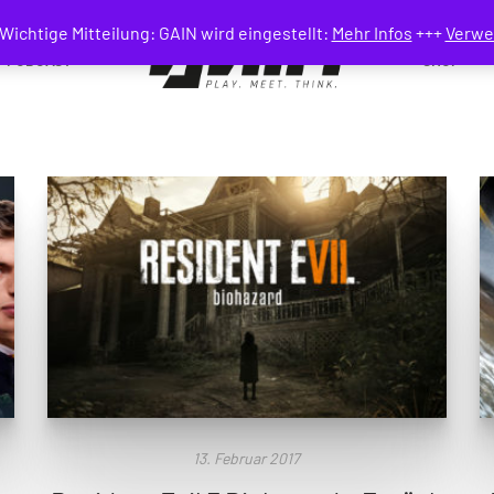
Wichtige Mitteilung: GAIN wird eingestellt:
Mehr Infos
+++
Verwe
PODCAST
SHOP
13. Februar 2017