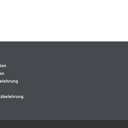
ten
en
elehrung
tzbelehrung