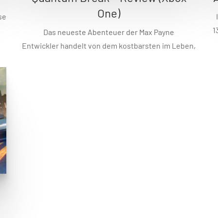
One)
se
1
Das neueste Abenteuer der Max Payne
Entwickler handelt von dem kostbarsten im Leben,
der Zeit. Durch ein Experiment entsteht aber ein
t
Riss in dieser und die Welt wie wir sie kennen
rs
v
steuert unaufhaltsam dem Ende zu. Klingt
spannend, doch wie spielt sich das Action-
.
Abenteuer, gemixt mit einer Live-Action-Serie? Wir
sind auf Zeitreise gegangen und haben Remedy’s
[…]