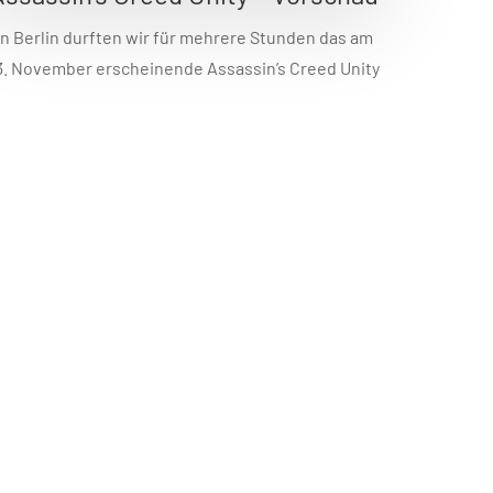
In Berlin durften wir für mehrere Stunden das am
3. November erscheinende Assassin’s Creed Unity
ausgiebig antesten und verraten Euch in der
Vorschau wie sich der nächste Teil spielt. Paris
Paris, 1789. Die Französische Revolution ist im
ollen Gange und die Bürger von Paris treibt es auf
die Straßen um sich gegen die Willkür der […]