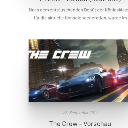
Nach dem enttäuschenden Debüt der Königsklas
für die aktuelle Konsolengeneration, wurde im
Vorfeld einiges von Codemasters für das neue
Formel 1 Spiel angekündigt. Die Erwartungen an
das Spiel waren trotzdem eher verhalten, doch is
dieser Pessimismus angebracht? Hat Codemaste
die Wünsche und Anregungen der Fans
wahrgenommen? Das verraten wir Euch im Test
Volles Programm Viele […]
26. September 2014
The Crew – Vorschau