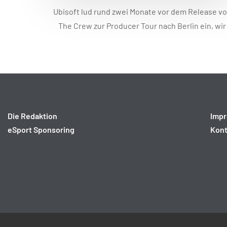
Ubisoft lud rund zwei Monate vor dem Release v
The Crew zur Producer Tour nach Berlin ein, wir
sind der Einladung gefolgt und haben einen Blic
auf das MMO-Action-Rennspiel mit
fortgeschrittenen Level Content geworfen. Im
August hatte ich bereits in der Closed Beta für d
PC einige Eindrücke aus dem Spiel sammeln
können, dabei bin […]
Die Redaktion
Imp
eSport Sponsoring
Kont