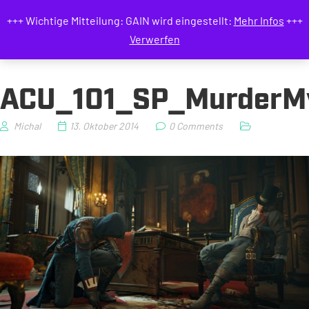
GAIN MAGAZIN
+++ Wichtige Mitteilung: GAIN wird eingestellt:
Mehr Infos
+++
Verwerfen
ACU_101_SP_MurderM
Michal
13. Oktober 2014
0 Comments