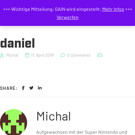
GAIN MAGAZIN
+++ Wichtige Mitteilung: GAIN wird eingestellt:
Mehr Infos
+++
Verwerfen
daniel
Michal
11. April 2019
0 Comments
SHARE:
Michal
Aufgewachsen mit der Super Nintendo und