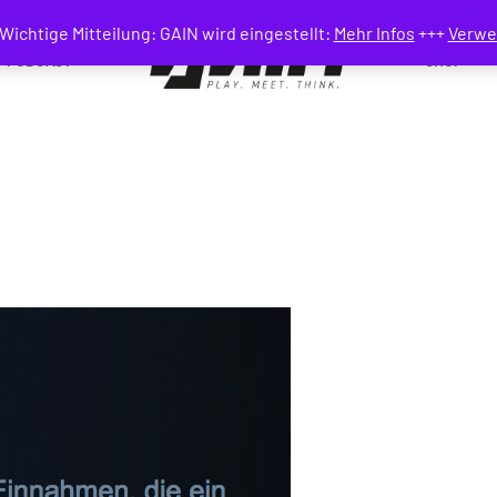
Wichtige Mitteilung: GAIN wird eingestellt:
Mehr Infos
+++
Verwe
PODCAST
SHOP