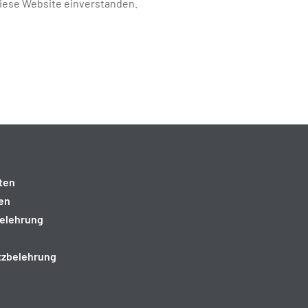
diese Website einverstanden.
ten
en
elehrung
tzbelehrung