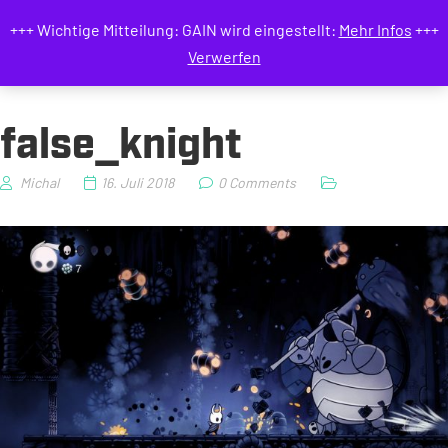
GAIN MAGAZIN
+++ Wichtige Mitteilung: GAIN wird eingestellt:
Mehr Infos
+++
Verwerfen
false_knight
Michal
16. Juli 2018
0 Comments