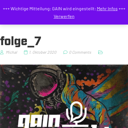
GAIN MAGAZIN
+++ Wichtige Mitteilung: GAIN wird eingestellt:
Mehr Infos
+++
Verwerfen
folge_7
Michal
1. Oktober 2020
0 Comments