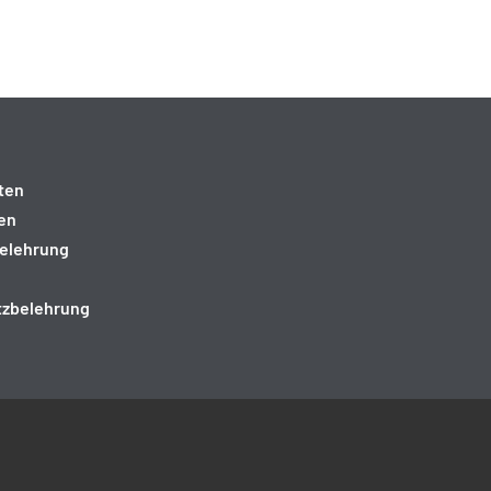
ten
en
elehrung
tzbelehrung