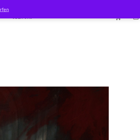
rfen
0
ÜBER UNS