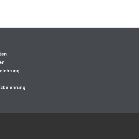
ten
en
elehrung
tzbelehrung