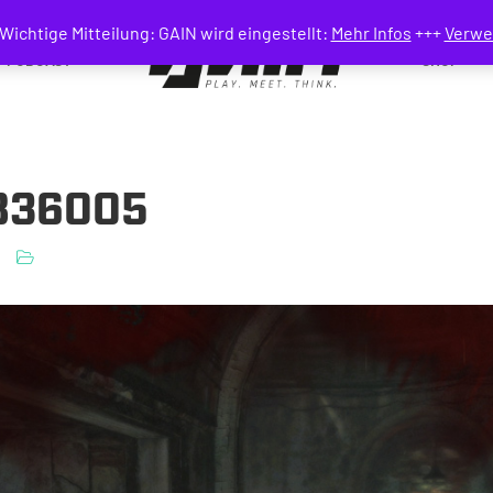
Wichtige Mitteilung: GAIN wird eingestellt:
Mehr Infos
+++
Verwe
PODCAST
SHOP
XB36005