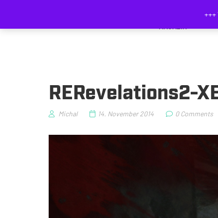
+++ 
MAGAZIN
RERevelations2-
Michal
14. November 2014
0 Comments