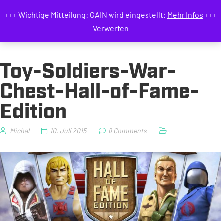
GAIN MAGAZIN
+++ Wichtige Mitteilung: GAIN wird eingestellt:
Mehr Infos
+++
Verwerfen
Toy-Soldiers-War-
Chest-Hall-of-Fame-
Edition
Michal
10. Juli 2015
0 Comments