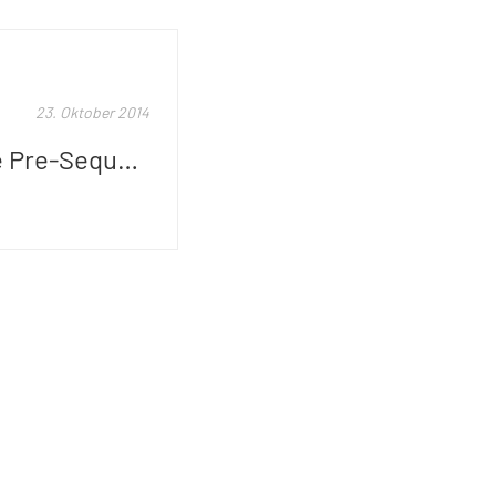
23. Oktober 2014
Borderlands: The Pre-Sequel - Review (PC)