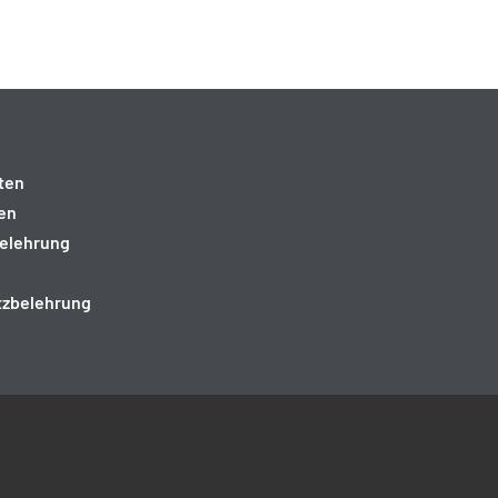
ten
en
elehrung
tzbelehrung