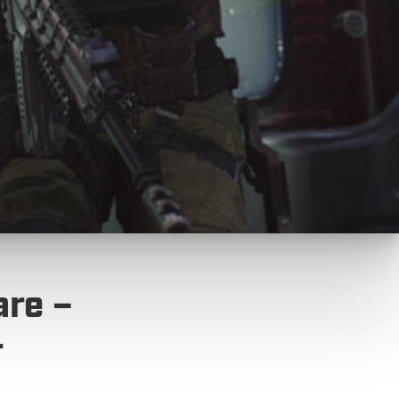
are –
r