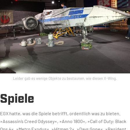
Leider gab es wenige Objekte zu bestaunen, wie diesen X-Wing.
Spiele
EGX hatte, was die Spiele betrifft, ordentlich was zu bieten.
»Assassin’s Creed Odyssey«, »Anno 1800«, »Call of Duty: Black
Ops 4«, »Metro Exodus«, »Hitman 2«, »Days Gone«, »Resident